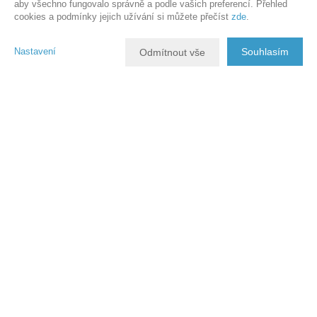
aby všechno fungovalo správně a podle vašich preferencí. Přehled
cookies a podmínky jejich užívání si můžete přečíst
zde
.
Nastavení
Souhlasím
Odmítnout vše
Chcete si zařídit bydlení podle svých představ? Toto
je příležitost právě
pro Vás
!
Malý byt lze proměnit
na Vaše
království
.
Videoprohlídka