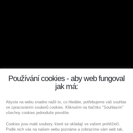
Používání cookies - aby web fungoval
jak má:
Abyste na webu snadno našli to, co hledáte, potřebujeme váš souhlas
se zpracováním souborů cookies. Kliknutím na tlačítko "Souhlasím"
všechny cookies jednoduše povolíte.
Cookies jsou malé soubory, které se ukládají ve vašem prohlížeči.
Podle nich vás na našem webu poznáme a zobrazíme vám web tak,