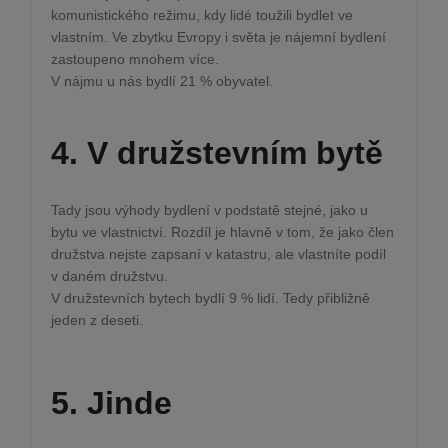
komunistického režimu, kdy lidé toužili bydlet ve
vlastním. Ve zbytku Evropy i světa je nájemní bydlení
zastoupeno mnohem více.
V nájmu u nás bydlí 21 % obyvatel.
4. V družstevním bytě
Tady jsou výhody bydlení v podstatě stejné, jako u
bytu ve vlastnictví. Rozdíl je hlavně v tom, že jako člen
družstva nejste zapsaní v katastru, ale vlastníte podíl
v daném družstvu.
V družstevních bytech bydlí 9 % lidí. Tedy přibližně
jeden z deseti.
5. Jinde