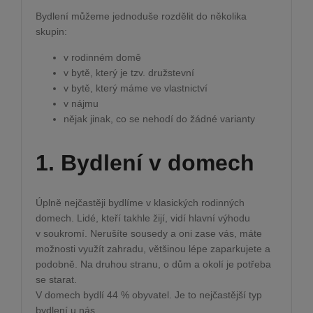
Bydlení můžeme jednoduše rozdělit do několika
skupin:
v rodinném domě
v bytě, který je tzv. družstevní
v bytě, který máme ve vlastnictví
v nájmu
nějak jinak, co se nehodí do žádné varianty
1. Bydlení v domech
Úplně nejčastěji bydlíme v klasických rodinných
domech. Lidé, kteří takhle žijí, vidí hlavní výhodu
v soukromí. Nerušíte sousedy a oni zase vás, máte
možnosti využít zahradu, většinou lépe zaparkujete a
podobně. Na druhou stranu, o dům a okolí je potřeba
se starat.
V domech bydlí 44 % obyvatel. Je to nejčastější typ
bydlení u nás.