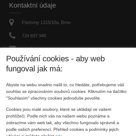
Kontaktní údaje
Pastviny 1315/10a, Brno
724 697 940
info@petrsyrovatka.cz
Používání cookies - aby web
IČO: 67584462
fungoval jak má:
Fyzická osoba zapsaná v živnostenském rejstříku
Abyste na webu snadno našli to, co hledáte, potřebujeme váš
Sociální sítě
souhlas se zpracováním souborů cookies. Kliknutím na tlačítko
"Souhlasím" všechny cookies jednoduše povolíte.
Cookies jsou malé soubory, které se ukládají ve vašem
prohlížeči. Podle nich vás na našem webu poznáme a
zobrazíme vám web tak, aby všechno fungovalo správně a
podle vašich preferencí. Přehled cookies a podmínky jejich
Vytvořeno v systému
CHYTRÝ WEB MAKLÉŘE