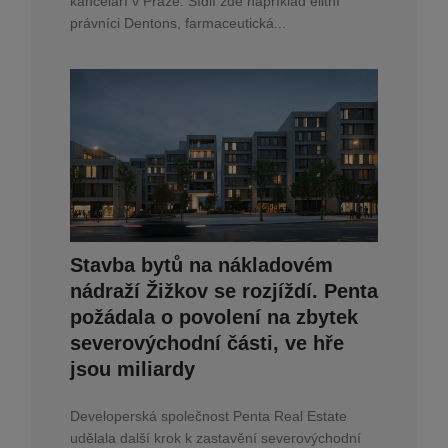
kanceláří v Praze. Sídlí zde například elitní
právníci Dentons, farmaceutická...
Stavba bytů na nákladovém
nádraží Žižkov se rozjíždí. Penta
požádala o povolení na zbytek
severovýchodní části, ve hře
jsou miliardy
Developerská společnost Penta Real Estate
udělala další krok k zastavění severovýchodní