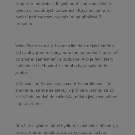
Nepatrné množství lidí bydlí například v sociálních
bytech či podobných zařízeních. Když přičteme lidi
bydlící pod mostem, vychází to na přibližně 3
procenta.
Velmi často se ale v životech lidí děje nějaká změna.
Od svatby přes rozvody, narození potomků či úmrtí až
po změnu zaměstnání a podobně. A to je fakt, který
způsobuje i stěhování z jednoho typu bydlení do
jiného.
V Česku i na Slovensku je cca 5 % obrátkovost. To
znamená, že lidé se stěhují v průměru jednou za 20
let. Někdo za dvě desetiletí 4x, někdo jiný zase vůbec
– je to průměr.
Ať už se chystáte měnit bydlení z jakéhokoli důvodu, je
to věc, kterou neděláte zas až tak často. Já tyto