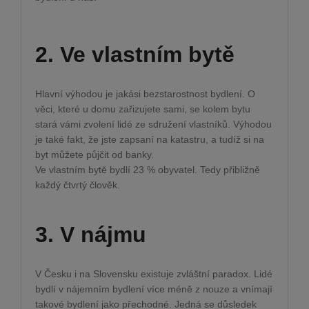
2. Ve vlastním bytě
Hlavní výhodou je jakási bezstarostnost bydlení. O
věci, které u domu zařizujete sami, se kolem bytu
stará vámi zvolení lidé ze sdružení vlastníků. Výhodou
je také fakt, že jste zapsaní na katastru, a tudíž si na
byt můžete půjčit od banky.
Ve vlastním bytě bydlí 23 % obyvatel. Tedy přibližně
každý čtvrtý člověk.
3. V nájmu
V Česku i na Slovensku existuje zvláštní paradox. Lidé
bydlí v nájemním bydlení více méně z nouze a vnímají
takové bydlení jako přechodné. Jedná se důsledek