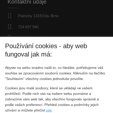
Kontaktní údaje
Pastviny 1315/10a, Brno
724 697 940
info@petrsyrovatka.cz
Používání cookies - aby web
IČO: 67584462
fungoval jak má:
Fyzická osoba zapsaná v živnostenském rejstříku
Abyste na webu snadno našli to, co hledáte, potřebujeme váš
Sociální sítě
souhlas se zpracováním souborů cookies. Kliknutím na tlačítko
"Souhlasím" všechny cookies jednoduše povolíte.
Cookies jsou malé soubory, které se ukládají ve vašem
prohlížeči. Podle nich vás na našem webu poznáme a
zobrazíme vám web tak, aby všechno fungovalo správně a
podle vašich preferencí. Přehled cookies a podmínky jejich
Vytvořeno v systému
CHYTRÝ WEB MAKLÉŘE
užívání si můžete přečíst
zde
.