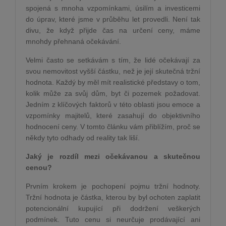
spojená s mnoha vzpomínkami, úsilím a investicemi
do úprav, které jsme v průběhu let provedli. Není tak
divu, že když přijde čas na určení ceny, máme
mnohdy přehnaná očekávání.
Velmi často se setkávám s tím, že lidé očekávají za
svou nemovitost vyšší částku, než je její skutečná tržní
hodnota. Každý by měl mít realistické představy o tom,
kolik může za svůj dům, byt či pozemek požadovat.
Jedním z klíčových faktorů v této oblasti jsou emoce a
vzpomínky majitelů, které zasahují do objektivního
hodnocení ceny. V tomto článku vám přiblížím, proč se
někdy tyto odhady od reality tak liší.
Jaký je rozdíl mezi očekávanou a skutečnou
cenou?
Prvním krokem je pochopení pojmu tržní hodnoty.
Tržní hodnota je částka, kterou by byl ochoten zaplatit
potencionální kupující při dodržení veškerých
podmínek. Tuto cenu si neurčuje prodávající ani