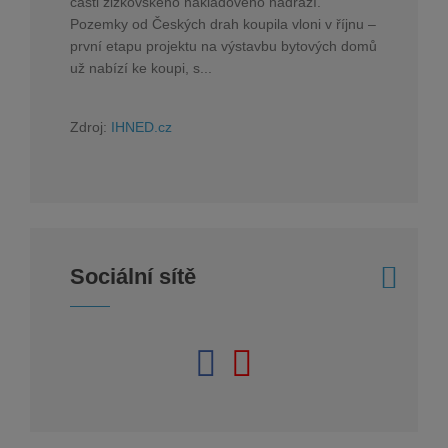
části žižkovského nákladového nádraží.
Pozemky od Českých drah koupila vloni v říjnu –
první etapu projektu na výstavbu bytových domů
už nabízí ke koupi, s...
Zdroj:
IHNED.cz
Sociální sítě