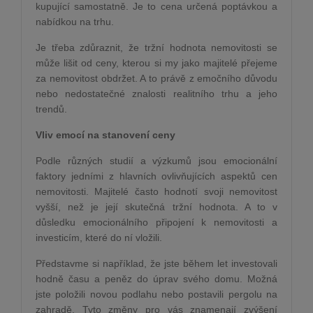
kupující samostatně. Je to cena určená poptávkou a
nabídkou na trhu.
Je třeba zdůraznit, že tržní hodnota nemovitosti se
může lišit od ceny, kterou si my jako majitelé přejeme
za nemovitost obdržet. A to právě z emočního důvodu
nebo nedostatečné znalosti realitního trhu a jeho
trendů.
Vliv emocí na stanovení ceny
Podle různých studií a výzkumů jsou emocionální
faktory jedními z hlavních ovlivňujících aspektů cen
nemovitosti. Majitelé často hodnotí svoji nemovitost
vyšší, než je její skutečná tržní hodnota. A to v
důsledku emocionálního připojení k nemovitosti a
investicím, které do ní vložili.
Představme si například, že jste během let investovali
hodně času a peněz do úprav svého domu. Možná
jste položili novou podlahu nebo postavili pergolu na
zahradě. Tyto změny pro vás znamenají zvýšení