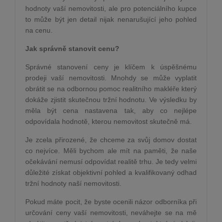
hodnoty vaší nemovitosti, ale pro potenciálního kupce
to může být jen detail nijak nenarušující jeho pohled
na cenu.
Jak správně stanovit cenu?
Správné stanovení ceny je klíčem k úspěšnému
prodeji vaší nemovitosti. Mnohdy se může vyplatit
obrátit se na odbornou pomoc realitního makléře který
dokáže zjistit skutečnou tržní hodnotu. Ve výsledku by
měla být cena nastavena tak, aby co nejlépe
odpovídala hodnotě, kterou nemovitost skutečně má.
Je zcela přirozené, že chceme za svůj domov dostat
co nejvíce. Měli bychom ale mít na paměti, že naše
očekávání nemusí odpovídat realitě trhu. Je tedy velmi
důležité získat objektivní pohled a kvalifikovaný odhad
tržní hodnoty naší nemovitosti.
Pokud máte pocit, že byste ocenili názor odborníka při
určování ceny vaší nemovitosti, neváhejte se na mě