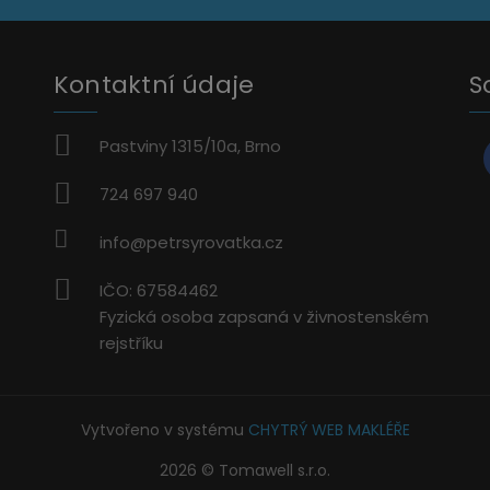
Kontaktní údaje
S
Pastviny 1315/10a, Brno
724 697 940
info@petrsyrovatka.cz
IČO: 67584462
Fyzická osoba zapsaná v živnostenském
rejstříku
Vytvořeno v systému
CHYTRÝ WEB MAKLÉŘE
2026 © Tomawell s.r.o.