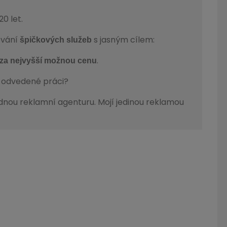
0 let.
ování
s jasným cílem:
špičkových služeb
.
za nejvyšší možnou cenu
e odvedené práci?
dnou reklamní agenturu.
Mojí jedinou reklamou
.