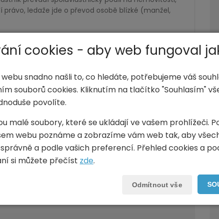
í právo, ledaže jde o převod osobě blízké (manžel,
uvlastník, jehož předkupní právo bylo porušeno,
ání cookies - aby web fungoval ja
ílu, aby mu podíl nabídl ke koupi za stejných
poluvlastníka. Pokud tak nabyvatel neučiní, lze tuto
 webu snadno našli to, co hledáte, potřebujeme váš souhl
ím souborů cookies. Kliknutím na tlačítko "Souhlasím" v
níci mohou ovlivnit, kdo bude jejich novým
dnoduše povolíte.
telné a za
ou malé soubory, které se ukládají ve vašem prohlížeči. P
šem webu poznáme a zobrazíme vám web tak, aby všec
novém občanském zákoníku jsou vymyšlené řekněme
 správně a podle vašich preferencí. Přehled cookies a p
ují.
vání si můžete přečíst
zde
.
 své nemovitosti, neváhejte se na mě obrátit.
SO
Odmítnout vše