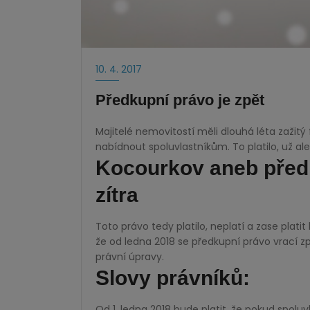
10. 4. 2017
Předkupní právo je zpět
Majitelé nemovitostí měli dlouhá léta zažitý 
nabídnout spoluvlastníkům. To platilo, už ale 
Kocourkov aneb předk
zítra
Toto právo tedy platilo, neplatí a zase plat
že od ledna 2018 se předkupní právo vrací zp
právní úpravy.
Slovy právníků:
Od 1. ledna 2018 bude platit, že pokud spoluv