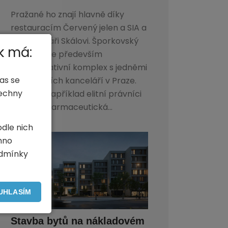
Pražané ho znají hlavně díky
restauracím Červený jelen a SIA a
také cukráři Skálovi. Šporkovský
k má:
palác je ale především
administrativní komplex s jedněmi
as se
z nejdražších kanceláří v Praze.
šechny
Sídlí zde například elitní právníci
Dentons, farmaceutická...
odle nich
hno
odmínky
UHLASÍM
Stavba bytů na nákladovém