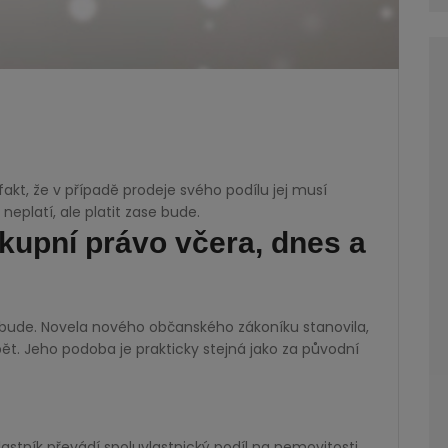
fakt, že v případě prodeje svého podílu jej musí
neplatí, ale platit zase bude.
upní právo včera, dnes a
it bude. Novela nového občanského zákoníku stanovila,
ět. Jeho podoba je prakticky stejná jako za původní
lastník převádí spoluvlastnický podíl na nemovitosti,