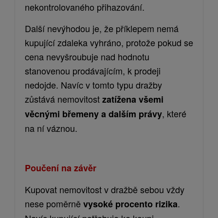
nekontrolovaného přihazování.
Další n
evýhodou je, že příklepem nemá
kupující zdaleka vyhráno, protože pokud se
cena nevyšroubuje nad
hodnotu
stanovenou prodávajícím, k prodeji
nedojde. Navíc v tomto typu dražby
zůstává nemovitost
zatížena všemi
, které
věcnými břemeny a dalším právy
na ní váznou.
Poučení na závěr
Kupovat nemovitost v dražbě sebou vždy
nese
poměrně
.
vysoké
procento rizika