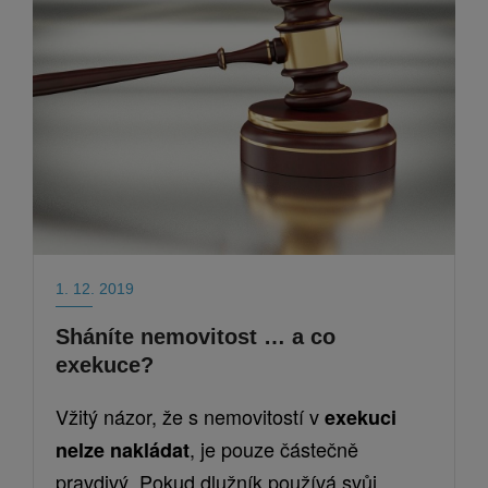
1. 12. 2019
Sháníte nemovitost … a co
exekuce?
Vžitý
názor, že s nemovitostí v
exekuci
, je pouze
částečně
nelze nakládat
pravdivý
.
Pokud
dlužník používá svůj