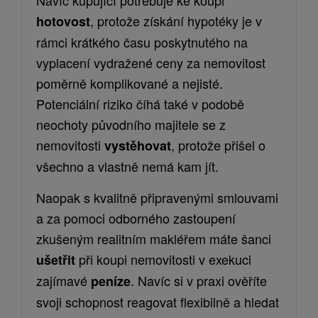
Navíc kupující potřebuje ke koupi
, protože získání hypotéky je v
hotovost
rámci
krátkého času
poskytnutého
na
vyplacení vydražené
ceny
za nemovitost
poměrně komplikované
a nejisté.
Potenciální riziko číhá také v podobě
neochoty původního majitele se z
nemovitosti
, protože přišel o
vystěhovat
všechno a vlastně nemá kam jít.
Naopak s kvalitně připravenými smlouvami
a za pomoci
odborného zastoupení
zkušeným realitním makléřem máte šanci
při koupi nemovitosti v exekuci
ušetřit
zajímavé
. Navíc si v praxi ověříte
peníze
svoji schopnost reagovat flexibilně a hledat