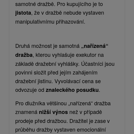
samotné dražbě. Pro kupující
ho
je to
, že v dražbě nebu
de
vystaven
jistota
manipulativnímu přihazování.
Druhá možnost je samotná
„nařízená“
, kterou vyhlašuje exekutor na
dražba
základě dražební vyhlášky.
Účastníci
jsou
povinni složit před jejím zahájením
dražební jistinu.
Vyvolávací cena
se
odvozuje od
.
znaleckého posudku
P
ro dlužníka
většinou „nařízená“
dražba
znamená
než v případě
nižší výnos
prodeje před dražbou.
Dražitel j
e
zase
v
průběhu dražby vystaven emocionální