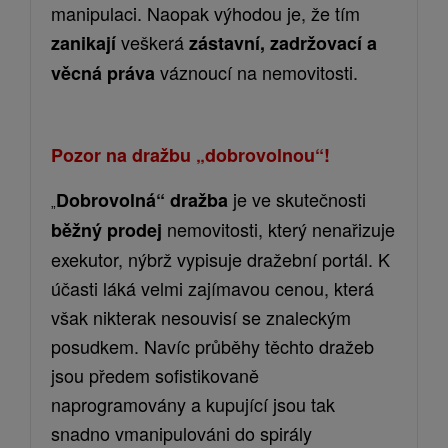
manipulaci. Naopak výhodou je, že tím
veškerá
zanikají
zástavní, zadržovací a
váznoucí na nemovitosti.
věcná práva
Pozor na dražbu „dobrovolnou“!
je ve skutečnosti
Dobrovolná“ dražba
„
nemovitosti, který nenařizuje
běžný prodej
exekutor, nýbrž vypisuj
e
dražební portál. K
účasti lák
á
velmi zajímavou cenou, která
však nikterak nesouvisí se znaleckým
posudkem. Navíc průběhy těchto dražeb
jsou předem sofistikovaně
naprogramovány a kupující jsou tak
snadno
v
manipulováni
do spirály