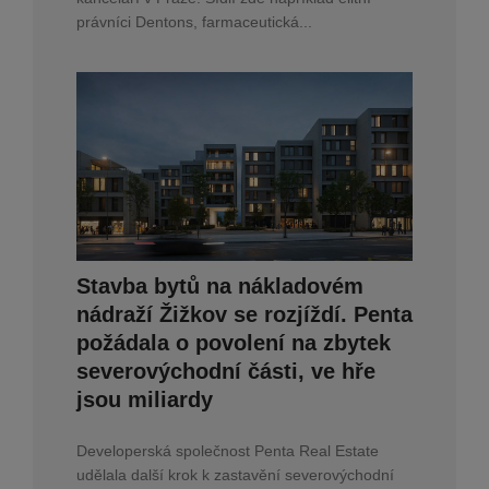
právníci Dentons, farmaceutická...
Stavba bytů na nákladovém
nádraží Žižkov se rozjíždí. Penta
požádala o povolení na zbytek
severovýchodní části, ve hře
jsou miliardy
Developerská společnost Penta Real Estate
udělala další krok k zastavění severovýchodní