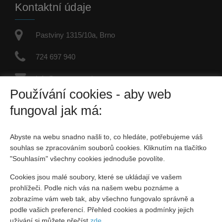
Kontaktní údaje
Pastviny 1315/10a, Brno
724 697 940
info@petrsyrovatka.cz
Používání cookies - aby web
IČO: 67584462
fungoval jak má:
Fyzická osoba zapsaná v živnostenském rejstříku
Abyste na webu snadno našli to, co hledáte, potřebujeme váš
Sociální sítě
souhlas se zpracováním souborů cookies. Kliknutím na tlačítko
"Souhlasím" všechny cookies jednoduše povolíte.
Cookies jsou malé soubory, které se ukládají ve vašem
prohlížeči. Podle nich vás na našem webu poznáme a
zobrazíme vám web tak, aby všechno fungovalo správně a
podle vašich preferencí. Přehled cookies a podmínky jejich
Vytvořeno v systému
CHYTRÝ WEB MAKLÉŘE
užívání si můžete přečíst
zde
.