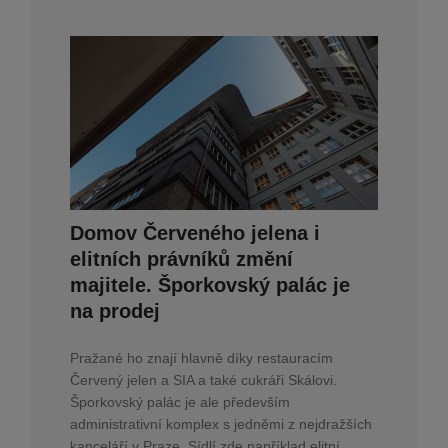
Domov Červeného jelena i
elitních právníků změní
majitele. Šporkovský palác je
na prodej
Pražané ho znají hlavně díky restauracím
Červený jelen a SIA a také cukráři Skálovi.
Šporkovský palác je ale především
administrativní komplex s jedněmi z nejdražších
kanceláří v Praze. Sídlí zde například elitní